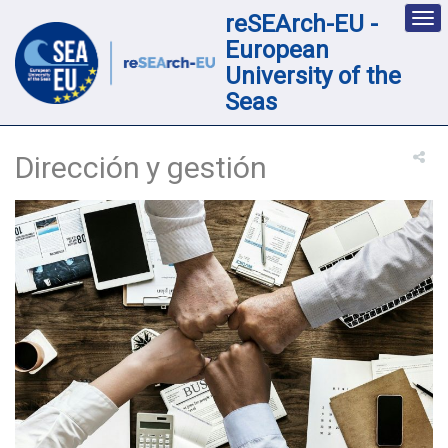
reSEArch-EU -
Des
nav
European
loc
University of the
Seas
Dirección y gestión