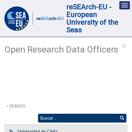
reSEArch-EU -
Des
nav
European
loc
University of the
Seas
Open Research Data Officers
SEARCH
Universidad de Cádiz